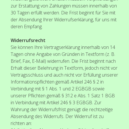
zur Erstattung von Zahlungen müssen innerhalb von
Ackerland verkaufen
30 Tagen erfüllt werden. Die Frist beginnt für Sie mit
der Absendung Ihrer Widerrufserklärung, für uns mit
Büro/Praxis Vermietung
deren Empfang.
Garagen
Widerrufsrecht
Sie können Ihre Vertragserklärung innerhalb von 14
Verkaufte Objekte
Tagen ohne Angabe von Gründen in Textform (z. B.
Gesuche
Brief, Fax, E-Mail) widerrufen. Die Frist beginnt nach
Erhalt dieser Belehrung in Textform, jedoch nicht vor
Finanzierung
Vertragsschluss und auch nicht vor Erfüllung unserer
Informationspflichten gemäß Artikel 246 § 2 in
Kontakt
Verbindung mit § 1 Abs. 1 und 2 EGBGB sowie
unserer Pflichten gemäß § 312 e Abs. 1 Satz 1 BGB
Barsinghausen und Umgebung
in Verbindung mit Artikel 246 § 3 EGBGB. Zur
Wahrung der Widerrufsfrist genügt die rechtzeitige
Datenschutz
Absendung des Widerrufs. Der Widerruf ist zu
richten an:
Allgemeine Geschäftsbedingungen