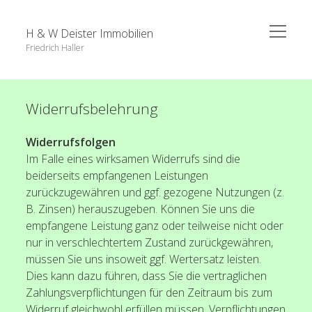
open
H & W Deister Immobilien
menu
Friedrich Haller
Sidebar
Home
Widerrufsbelehrung
Häuser zu verkaufen
Widerrufsfolgen
Wohnungen zu verkaufen
Im Falle eines wirksamen Widerrufs sind die
beiderseits empfangenen Leistungen
Land-/Forstwirtschaft
zurückzugewähren und ggf. gezogene Nutzungen (z.
Gewerbeimmobilien zu verkaufen
B. Zinsen) herauszugeben. Können Sie uns die
empfangene Leistung ganz oder teilweise nicht oder
Häuser zu vermieten
nur in verschlechtertem Zustand zurückgewähren,
müssen Sie uns insoweit ggf. Wertersatz leisten.
Wohnungen zu vermieten
Dies kann dazu führen, dass Sie die vertraglichen
Zahlungsverpflichtungen für den Zeitraum bis zum
Immobilie verkaufen
Widerruf gleichwohl erfüllen müssen. Verpflichtungen